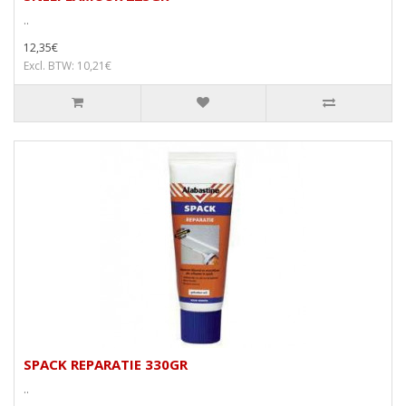
..
12,35€
Excl. BTW: 10,21€
SPACK REPARATIE 330GR
..