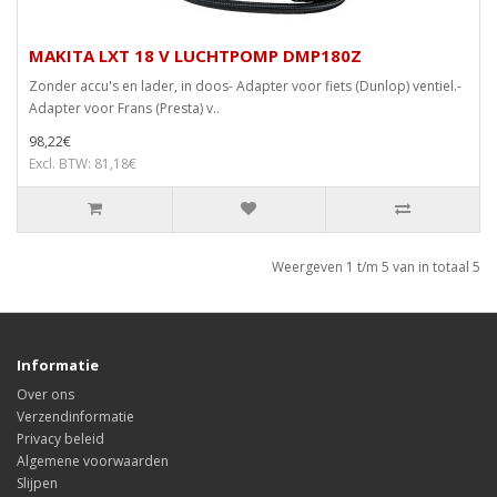
MAKITA LXT 18 V LUCHTPOMP DMP180Z
Zonder accu's en lader, in doos- Adapter voor fiets (Dunlop) ventiel.-
Adapter voor Frans (Presta) v..
98,22€
Excl. BTW: 81,18€
Weergeven 1 t/m 5 van in totaal 5
Informatie
Over ons
Verzendinformatie
Privacy beleid
Algemene voorwaarden
Slijpen