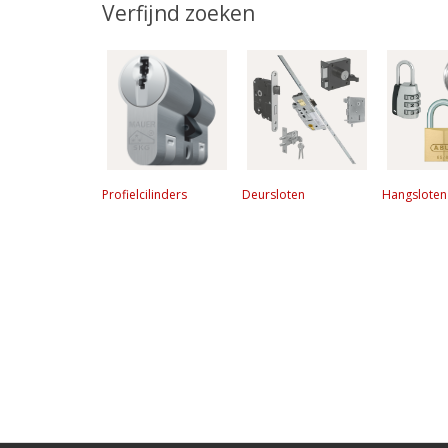
Verfijnd zoeken
Profielcilinders
Deursloten
Hangsloten