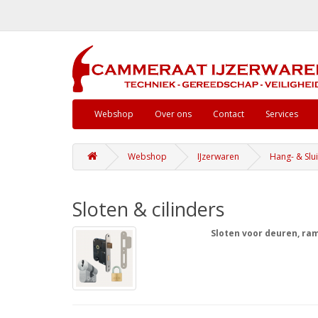
Webshop
Over ons
Contact
Services
Webshop
IJzerwaren
Hang- & Slu
Sloten & cilinders
Sloten voor deuren, ram