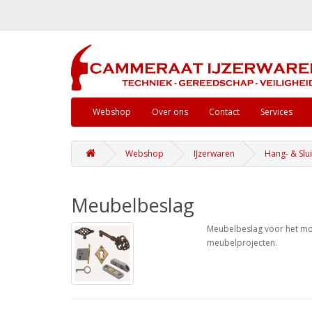
Webshop
Over ons
Contact
Services
Webshop
IJzerwaren
Hang- & Slu
Meubelbeslag
Meubelbeslag voor het mon
meubelprojecten.