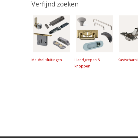
Verfijnd zoeken
Meubel sluitingen
Handgrepen &
Kastscharn
knoppen