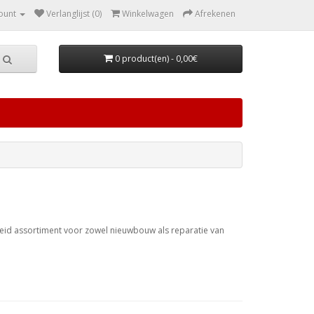
ount
Verlanglijst (0)
Winkelwagen
Afrekenen
0 product(en) - 0,00€
eid assortiment voor zowel nieuwbouw als reparatie van