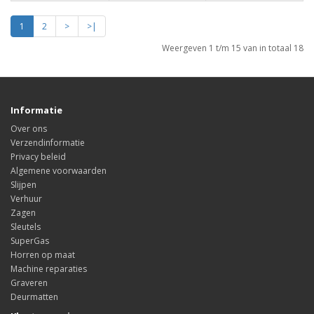
1
2
>
>|
Weergeven 1 t/m 15 van in totaal 18
Informatie
Over ons
Verzendinformatie
Privacy beleid
Algemene voorwaarden
Slijpen
Verhuur
Zagen
Sleutels
SuperGas
Horren op maat
Machine reparaties
Graveren
Deurmatten