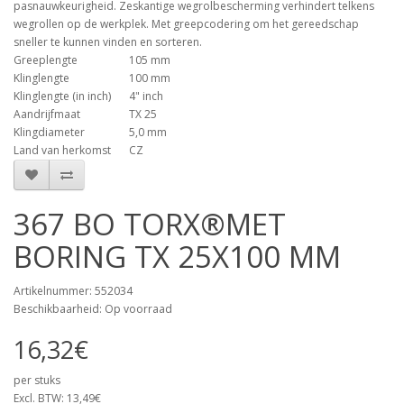
pasnauwkeurigheid. Zeskantige wegrolbescherming verhindert telkens
wegrollen op de werkplek. Met greepcodering om het gereedschap
sneller te kunnen vinden en sorteren.
Greeplengte
105 mm
Klinglengte
100 mm
Klinglengte (in inch)
4" inch
Aandrijfmaat
TX 25
Klingdiameter
5,0 mm
Land van herkomst
CZ
367 BO TORX®MET
BORING TX 25X100 MM
Artikelnummer: 552034
Beschikbaarheid: Op voorraad
16,32€
per stuks
Excl. BTW: 13,49€