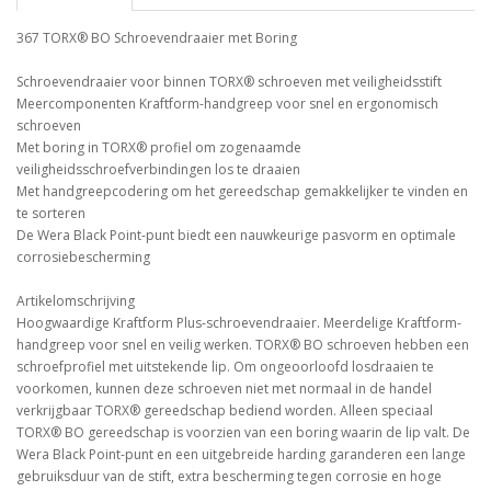
367 TORX® BO Schroevendraaier met Boring
Schroevendraaier voor binnen TORX® schroeven met veiligheidsstift
Meercomponenten Kraftform-handgreep voor snel en ergonomisch
schroeven
Met boring in TORX® profiel om zogenaamde
veiligheidsschroefverbindingen los te draaien
Met handgreepcodering om het gereedschap gemakkelijker te vinden en
te sorteren
De Wera Black Point-punt biedt een nauwkeurige pasvorm en optimale
corrosiebescherming
Artikelomschrijving
Hoogwaardige Kraftform Plus-schroevendraaier. Meerdelige Kraftform-
handgreep voor snel en veilig werken. TORX® BO schroeven hebben een
schroefprofiel met uitstekende lip. Om ongeoorloofd losdraaien te
voorkomen, kunnen deze schroeven niet met normaal in de handel
verkrijgbaar TORX® gereedschap bediend worden. Alleen speciaal
TORX® BO gereedschap is voorzien van een boring waarin de lip valt. De
Wera Black Point-punt en een uitgebreide harding garanderen een lange
gebruiksduur van de stift, extra bescherming tegen corrosie en hoge