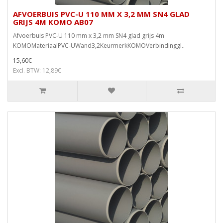
AFVOERBUIS PVC-U 110 MM X 3,2 MM SN4 GLAD
GRIJS 4M KOMO AB07
Afvoerbuis PVC-U 110 mm x 3,2 mm SN4 glad grijs 4m
KOMOMateriaalPVC-UWand3,2KeurmerkKOMOVerbindinggl..
15,60€
Excl. BTW: 12,89€