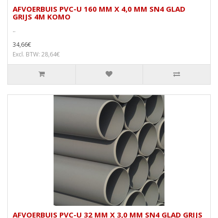
AFVOERBUIS PVC-U 160 MM X 4,0 MM SN4 GLAD
GRIJS 4M KOMO
..
34,66€
Excl. BTW: 28,64€
AFVOERBUIS PVC-U 32 MM X 3,0 MM SN4 GLAD GRIJS