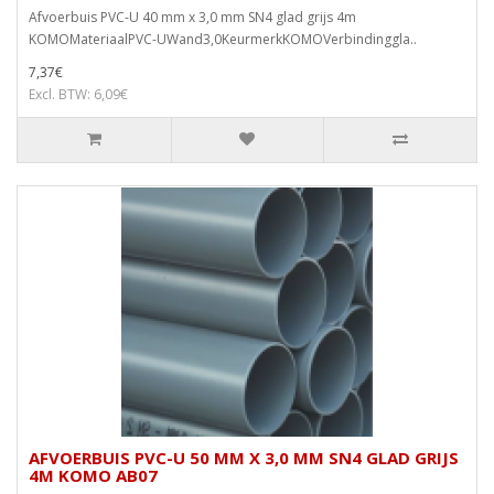
Afvoerbuis PVC-U 40 mm x 3,0 mm SN4 glad grijs 4m
KOMOMateriaalPVC-UWand3,0KeurmerkKOMOVerbindinggla..
7,37€
Excl. BTW: 6,09€
AFVOERBUIS PVC-U 50 MM X 3,0 MM SN4 GLAD GRIJS
4M KOMO AB07