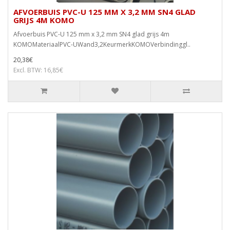
AFVOERBUIS PVC-U 125 MM X 3,2 MM SN4 GLAD
GRIJS 4M KOMO
Afvoerbuis PVC-U 125 mm x 3,2 mm SN4 glad grijs 4m
KOMOMateriaalPVC-UWand3,2KeurmerkKOMOVerbindinggl..
20,38€
Excl. BTW: 16,85€