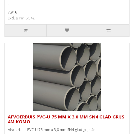
..
7,91€
Excl. BTW: 6,54€
AFVOERBUIS PVC-U 75 MM X 3,0 MM SN4 GLAD GRIJS
4M KOMO
Afvoerbuis PVC-U 75 mm x 3,0 mm SN4 glad grijs 4m