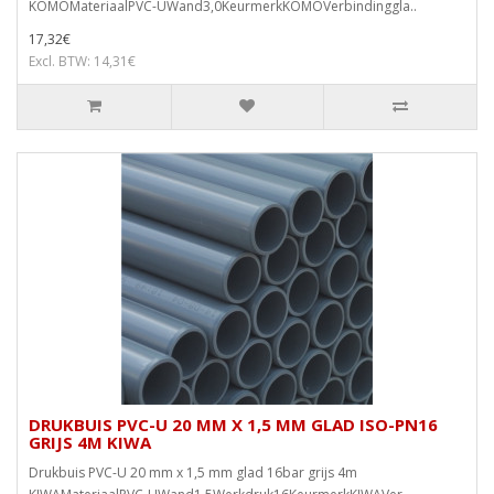
KOMOMateriaalPVC-UWand3,0KeurmerkKOMOVerbindinggla..
17,32€
Excl. BTW: 14,31€
DRUKBUIS PVC-U 20 MM X 1,5 MM GLAD ISO-PN16
GRIJS 4M KIWA
Drukbuis PVC-U 20 mm x 1,5 mm glad 16bar grijs 4m