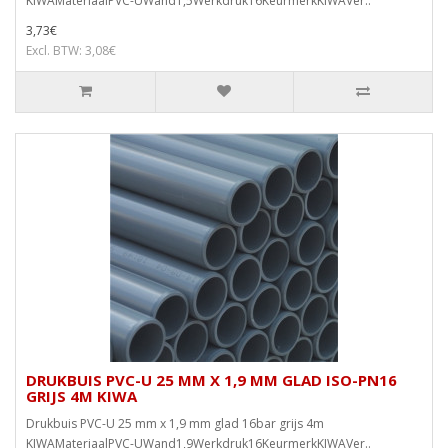
KIWAMateriaalPVC-UWand1,5Werkdruk16KeurmerkKIWAVer..
3,73€
Excl. BTW: 3,08€
DRUKBUIS PVC-U 25 MM X 1,9 MM GLAD ISO-PN16
GRIJS 4M KIWA
Drukbuis PVC-U 25 mm x 1,9 mm glad 16bar grijs 4m
KIWAMateriaalPVC-UWand1,9Werkdruk16KeurmerkKIWAVer..