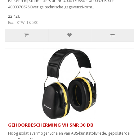
Passend bij stofmaskers art.nr. 4000370680 + 4000370690 +
4000370675Overige technische gegevens:Norm..
22,42€
Excl. BTW: 18,53€
GEHOORBESCHERMING VII SNR 30 DB
Hoog isolatievermogenSchalen van ABS-kunststofBrede, gepolsterde