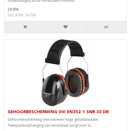
draadbeugelZachte oorkussens minima..
29,95€
Excl. BTW: 24,75€
GEHOORBESCHERMING VIII EN352-1 SNR 33 DB
Gehoorbescherming met extreem hoge geluidsisolatie ·
Tweepuntsophanging van verenstaal zorgt voor la..