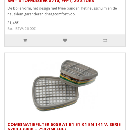
3M™ STOFMASKER 8710, FFP1, 20 STUKS
De bolle vorm, het design met twee banden, het neusschuim en de
neusklem garanderen draagcomfort voo..
31,46€
Excl. BTW: 26,00€
COMBINATIEFILTER 6059 A1 B1 E1 K1 EN 141 V. SERIE
6200 + 6800 + 7502(NL+BE)