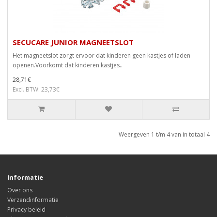
SECUCARE JUNIOR MAGNEETSLOT
Het magneetslot zorgt ervoor dat kinderen geen kastjes of laden
openen.Voorkomt dat kinderen kastjes..
28,71€
Excl. BTW: 23,73€
Weergeven 1 t/m 4 van in totaal 4
Informatie
Over ons
Verzendinformatie
Privacy beleid