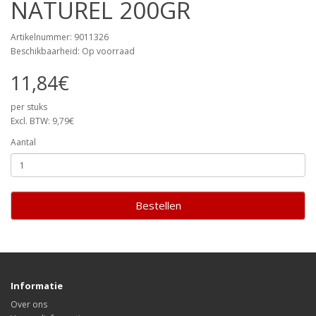
NATUREL 200GR
Artikelnummer: 9011326
Beschikbaarheid: Op voorraad
11,84€
per stuks
Excl. BTW: 9,79€
Aantal
Bestellen
Informatie
Over ons