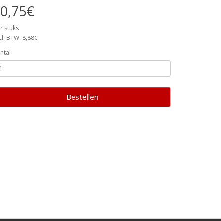
0,75€
r stuks
cl. BTW: 8,88€
ntal
Bestellen