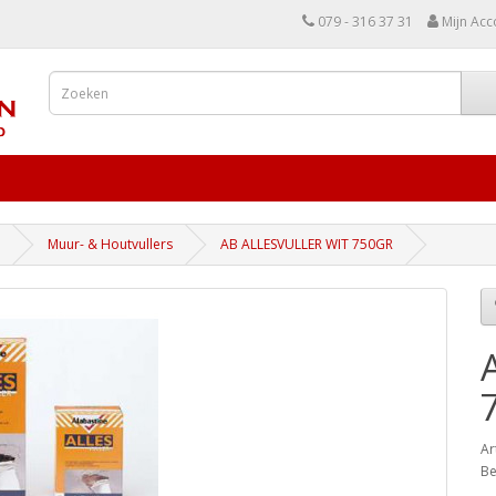
079 - 316 37 31
Mijn Acc
Muur- & Houtvullers
AB ALLESVULLER WIT 750GR
Ar
Be