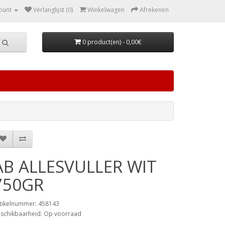
ount
Verlanglijst (0)
Winkelwagen
Afrekenen
0 product(en) - 0,00€
AB ALLESVULLER WIT
750GR
tikelnummer: 458143
schikbaarheid: Op voorraad