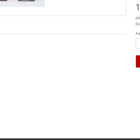
1
pe
Ex
Aa