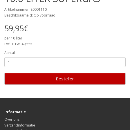
Artikelnummer: 80001110
Beschikbaarheid: Op voorraad
59,95€
per 10 liter
Excl. BTW: 49,55€
Aantal
Bestellen
Informatie
Over ons
Verzendinformatie