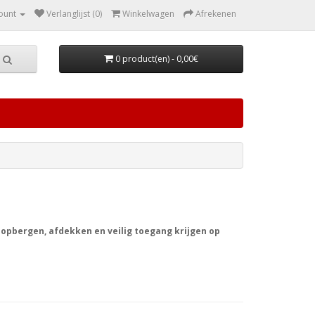
ount
Verlanglijst (0)
Winkelwagen
Afrekenen
0 product(en) - 0,00€
 opbergen, afdekken en veilig toegang krijgen op